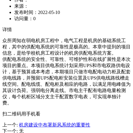
来源：
发布时间：
2022-05-10
访问量：
0
详情
众所周知在弱电机房工程中，电气工程是机房的基础系统工
程，其中的供配电系统的可靠性是极高的。本章中提到的项目
信息，是给学校机房工程设计的机房供配电系统方案。
供配电系统的安全性、可靠性、可维护性和在线扩展性是本次
项目的重点。本项目供电系统计划采用UPS和市电双路供电设
计，基于预算成本考虑，本期项目只做市电配电动力柜及配套
供电线路，并预留UPS配电柜安装位置及UPS供电线路线槽走
线空间。配电线缆、配电柜及相应的电路，以满足用电峰值为
其设计负荷。强弱电分离走线。市电主干配有电路电量检测
仪，每个机柜区域分支主干配置数字电表，可实现单独计
费。
扫二维码用手机看
上一个
:
机房建设中布署新风系统的重要性
下一个
:
无