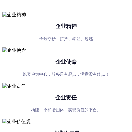
专心、专注、专业，超越自我，共赢未来
企业精神
争分夺秒、拼搏、攀登、超越
企业使命
以客户为中心，服务只有起点，满意没有终点！
企业责任
构建一个和谐团体，实现价值的平台。