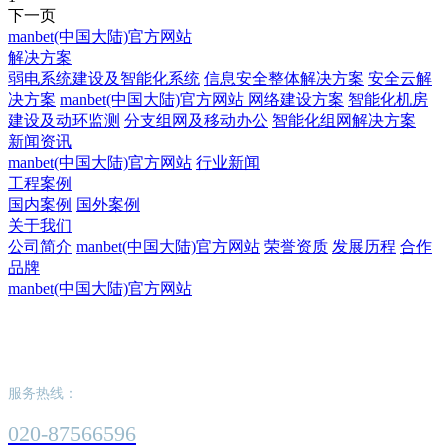
下一页
manbet(中国大陆)官方网站
解决方案
弱电系统建设及智能化系统
信息安全整体解决方案
安全云解
决方案
manbet(中国大陆)官方网站 网络建设方案
智能化机房
建设及动环监测
分支组网及移动办公
智能化组网解决方案
新闻资讯
manbet(中国大陆)官方网站
行业新闻
工程案例
国内案例
国外案例
关于我们
公司简介
manbet(中国大陆)官方网站
荣誉资质
发展历程
合作
品牌
manbet(中国大陆)官方网站
manbet(中国大陆)官方网站
服务热线：
020-87566596