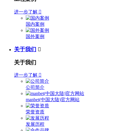
进一步了解

国内案例
国外案例
关于我们

关于我们
进一步了解

公司简介
manbet(中国大陆)官方网站
荣誉资质
发展历程