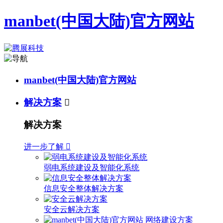
manbet(中国大陆)官方网站
manbet(中国大陆)官方网站
解决方案

解决方案
进一步了解

弱电系统建设及智能化系统
信息安全整体解决方案
安全云解决方案